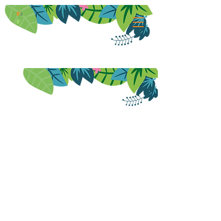
B
&
B