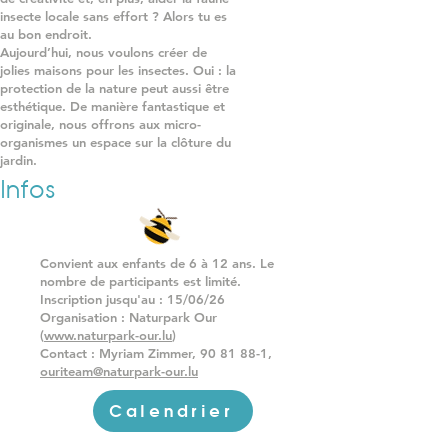
insecte locale sans effort ? Alors tu es
au bon endroit.
Aujourd’hui, nous voulons créer de
jolies maisons pour les insectes. Oui : la
protection de la nature peut aussi être
esthétique. De manière fantastique et
originale, nous offrons aux micro-
organismes un espace sur la clôture du
jardin.
Infos
Convient aux enfants de 6 à 12 ans. Le
nombre de participants est limité.
Inscription jusqu'au : 15/06/26
Organisation : Naturpark Our
(
www.naturpark-our.lu
)
Contact : Myriam Zimmer,
90 81 88-1
,
ouriteam@naturpark-our.lu
Calendrier