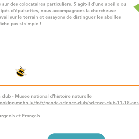
ur des colocataires particuliers. S'agit-il d'une abeille ou
ipés d’épuisettes, nous accompagnons la chercheuse
vail sur le terrain et essayons de distinguer les abeilles
che pas si simple !
club - Musée national d'histoire naturelle
booking.mnhn.lu/fr-fr/panda-science-club/science-club-11-18-ans
rgeois et Français