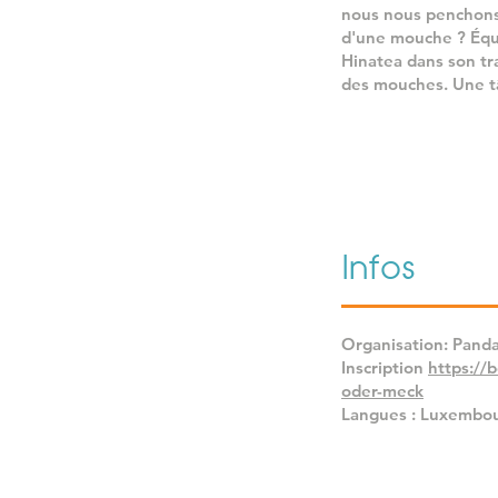
nous nous penchons s
d'une mouche ? Équ
Hinatea dans son tra
des mouches. Une tâ
Infos
Organisation: Panda 
Inscription
https://
oder-meck
Langues : Luxembou