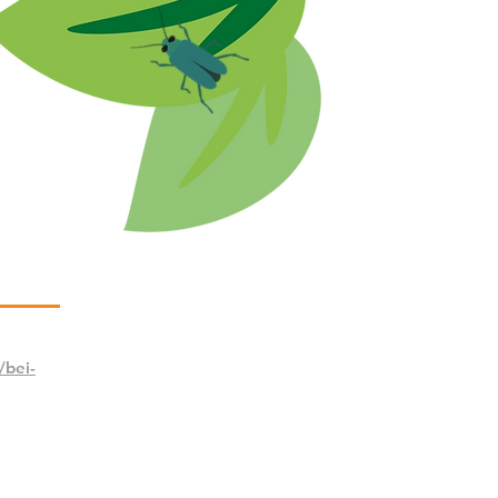
/bei-