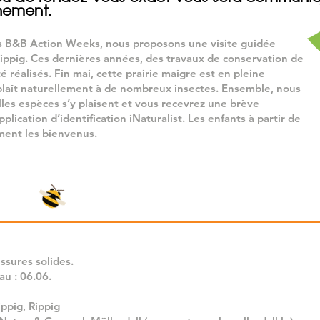
nement.
s B&B Action Weeks, nous proposons une visite guidée
Rippig. Ces dernières années, des travaux de conservation de
té réalisés. Fin mai, cette prairie maigre est en pleine
i plaît naturellement à de nombreux insectes. Ensemble, nous
les espèces s’y plaisent et vous recevrez une brève
pplication d’identification iNaturalist. Les enfants à partir de
ment les bienvenus.
ssures solides.
’au : 06.06.
ippig, Rippig