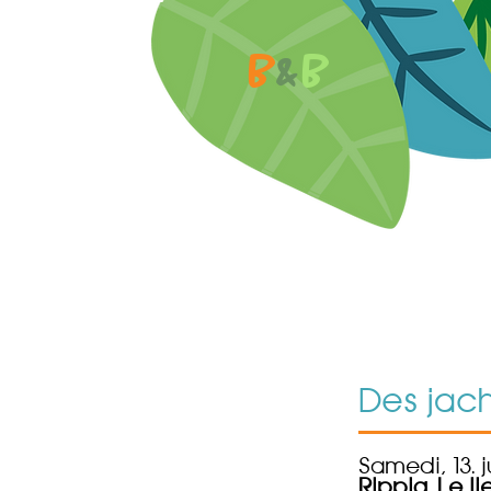
B
&
B
Des jach
Samedi, 13. j
Rippig. Le 