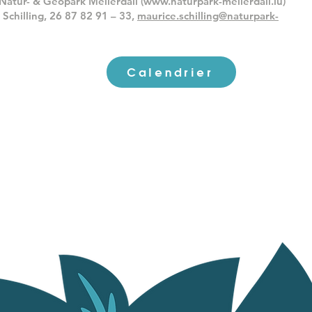
Natur- & Geopark Mëllerdall (
www.naturpark-mellerdall.lu
)
Schilling, 26 87 82 91 – 33,
maurice.schilling@naturpark-
Calendrier