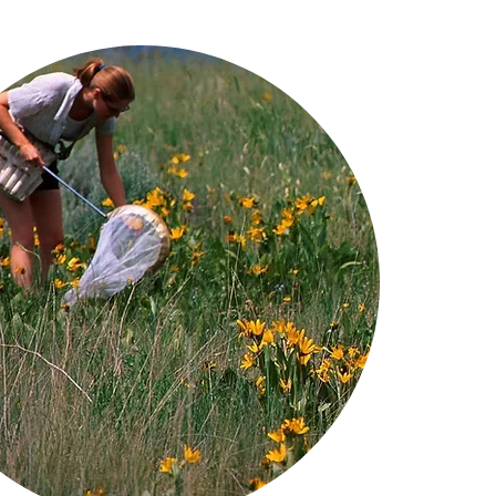
s insectes pollinisateurs 
les différentes mesures à 
isateurs. Il prévoit notamment 
e bonnes pratiques soient 
, publics et privés. 

guides permettant de 
cibles des différentes actions 
avoriser les pollinisateurs. 
’aménagement ou dans la 
 verts pour que les insectes 
ompte et ainsi mieux conservés.

 des guides visant : 

afin que les insectes 
és dans leurs programmes de 
’en milieu forestier ;

es aient facilement les 
ttant de mettre en œuvre des 
n extensif sur leurs espaces 