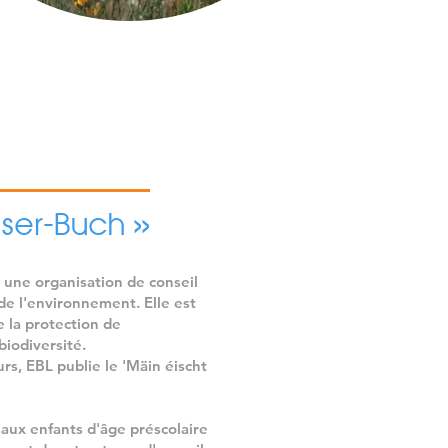
nt des acteurs clés pouvant être 
qu’ils ont non seulement une 
ussi sur les consommateurs ! 

cédée d’une phase de 
ensuite de campagnes de 
oient adoptés par le plus grand 
ser-Buch »
une organisation de conseil
e l'environnement. Elle est
e la protection de
biodiversité.
urs, EBL publie le 'Mäin éischt
e aux enfants d'âge préscolaire