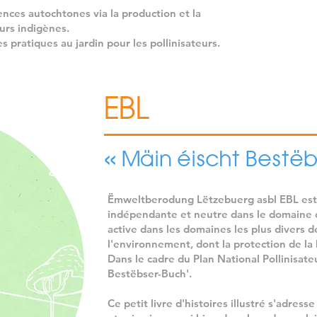
verts ; 

ences autochtones
via la production et la
- les paysagistes et jardiniers qui so
urs indigènes.
eux-mêmes des multiplicateurs, puis
es pratiques
au jardin pour les pollinisateurs.
influence sur les producteurs, mais a
L’élaboration de ces guides sera pré
EBL
concertation avec le public cible et 
sensibilisation pour que les guides s
nombre.
« Mäin éischt Bestëb
Ëmweltberodung Lëtzebuerg asbl EBL est 
indépendante et neutre dans le domaine d
active dans les domaines les plus divers d
l'environnement, dont la protection de la 
Dans le cadre du Plan National Pollinisate
Bestëbser-Buch'.
Ce petit livre d'histoires illustré s'adress