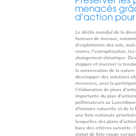
Préserver les 
menacés grâc
d’action pour
Le déclin mondial de la dive
facteurs de menace, notamm
d’exploitation des sols, mais
routes, l’eutrophisation, les
changement climatique. Des
stopper et inverser la tenda
la conservation de la natur
développer des solutions ci
menacées, avec la participa
l’élaboration de plans d’act
importante du plan d’actions
pollinisateurs au Luxembour
d’histoire naturelle et de 
une liste nationale prioritai
lesquelles des plans d’action
base des critères suivants : 
statut de liste rouge europée