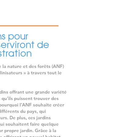
ns pour
serviront de
stration
e la nature et des forêts (ANF)
linisateurs » à travers tout le
rdins offrant une grande variété
t qu’ils puissent trouver des
 pourquoi l’ANF souhaite créer
ifférents du pays, qui
urs. De plus, ces jardins
qui souhaitent faire quelque
r propre jardin. Grâce à la
ns offriront un nouvel habitat