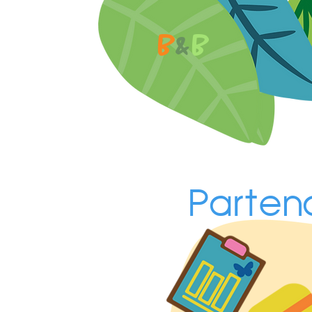
B
&
B
Partena