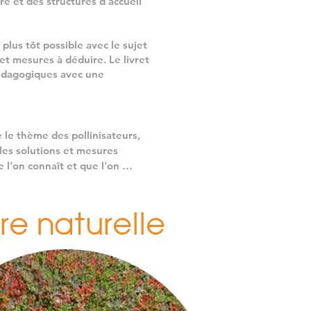
ire et des structures d'accueil
plus tôt possible avec le sujet
et mesures à déduire. Le livret
édagogiques avec une
le thème des pollinisateurs, 
les solutions et mesures 
l'on connaît et que l'on 
ées :

re naturelle
?

t-ils actuellement menacés ?

tien peuvent être prises dans 
2 pages au format A5 guide les 