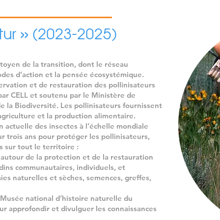
Le plan d’action national en faveur de
donne la feuille de route concernant 
tur » (2023-2025)
mettre en œuvre en faveur des pollin
que plusieurs guides techniques et d
élaborés à destination d’acteurs cibles
oyen de la transition, dont le réseau
Le projet a pour but d’élaborer des 
des d’action et la pensée écosystémique.
sensibiliser et d’informer les acteurs 
ervation et de restauration des pollinisateurs
qu’ils peuvent mettre en œuvre pour f
par CELL et soutenu par le Ministère de
 la Biodiversité. Les pollinisateurs fournissent
Cela peut être dans le domaine de l
agriculture et la production alimentaire.
gestion de biotopes et autres espaces
n actuelle des insectes à l’échelle mondiale
pollinisateurs soient mieux pris en c
 trois ans pour protéger les pollinisateurs,
sur tout le territoire :
Dans ce contexte, l’ANF fera élaborer
autour de la protection et de la restauration
- les gestionnaires du milieu naturel, 
rdins communautaires, individuels, et
pollinisateurs soient mieux incorpor
haies naturelles et sèches, semences, greffes,
gestion aussi bien en milieu ouvert qu
- des entreprises privées, pour qu’ell
Musée national d’histoire naturelle du
informations nécessaires leur perme
r approfondir et divulguer les connaissances
mesures d’aménagement ou d’entretie