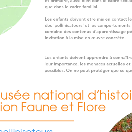
et primaire, aussi bien dans le cadre scola
que dans le cadre familial.
Les enfants doivent être mis en contact le 
des 'pollinisateurs' et les comportements 
combine des contenus d'apprentissage p
invitation à la mise en œuvre concrète.
Les enfants doivent apprendre à connaître 
leur importance, les menaces actuelles et 
possibles. On ne peut protéger que ce que 
apprécie.

Les questions suivantes doivent être abord
- Que sont les pollinisateurs ?

sée national d’histoi
- Quelles sont leurs fonctions importantes 
ion Faune et Flore
- Pourquoi les pollinisateurs sauvages son
- Quelles mesures de protection et de sou
l'environnement scolaire et privé ?

Le livre 'Mäin éischt Bestëbser-Buch' de 5