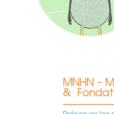
MNHN – Mu
&
Fondat