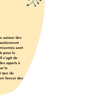
le autour des
soutiennent
présentés sont
s pour la
l s'agit de
des appels à
ar le
i que du
 en faveur des