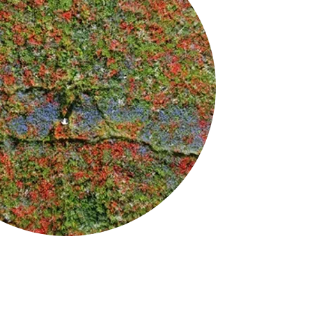
histoire dialectique racontée. 
s deux personnages principaux 
llustrée par des dessins et une 
tesse et à l'exactitude des 
ation, avec suffisamment de 
 le texte.

 aux contenus 
disciplinaire ; dans les 
ltes sont incités à mettre en 
es actions décrites dans le 
complémentaire aux activités 
d'autres acteurs du domaine 
ment être utilisé à l'occasion 
est la langue d'intégration 
d'accueil pour enfants.
