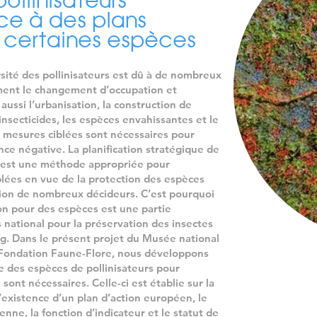
pollinisateurs
enfants à travers ce sujet au moyen d'une 
e à des plans
De brefs dialogues sont intégrés entre le
 certaines espèces
non humains, Betti et Litti. L'histoire est i
attention particulière est accordée à la jus
insectes et des plantes dessinés. L'illustr
rsité des pollinisateurs est dû à de nombreux
détails attrayants, est aussi importante que
ent le changement d’occupation et
 aussi l’urbanisation, la construction de
Dans le cadre scolaire, le livre est associé
 insecticides, les espèces envahissantes et le
programmatiques existants de manière inter
 mesures ciblées sont nécessaires pour
structures d'accueil et les familles, les adu
nce négative. La planification stratégique de
pratique, avec les enfants, les mesures et l
e est une méthode appropriée pour
blées en vue de la protection des espèces
livre.

tion de nombreux décideurs. C’est pourquoi
Le livre 'Mäin éischt Bestëbser-Buch' est 
ion pour des espèces est une partie
pédagogiques pour enfants proposées par 
 national pour la préservation des insectes
de la protection de la nature et peut égale
g. Dans le présent projet du Musée national
de leurs activités.

la Fondation Faune-Flore, nous développons
re des espèces de pollinisateurs pour
Le livre est publié en luxembourgeois, qui 
 sont nécessaires. Celle-ci est établie sur la
dans les écoles primaires et les structures 
l’existence d’un plan d’action européen, le
nne, la fonction d’indicateur et le statut de