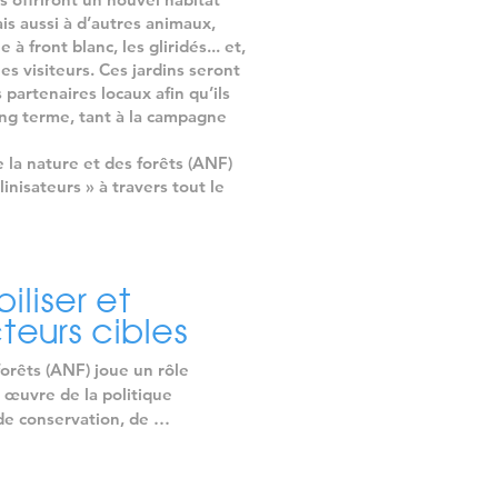
is aussi à d’autres animaux,
à front blanc, les gliridés... et,
es visiteurs. Ces jardins seront
partenaires locaux afin qu’ils
ong terme, tant à la campagne
e la nature et des forêts (ANF)
linisateurs » à travers tout le
iliser et
teurs cibles
orêts (ANF) joue un rôle 
 œuvre de la politique 
de conservation, de 
 la nature et des ressources 