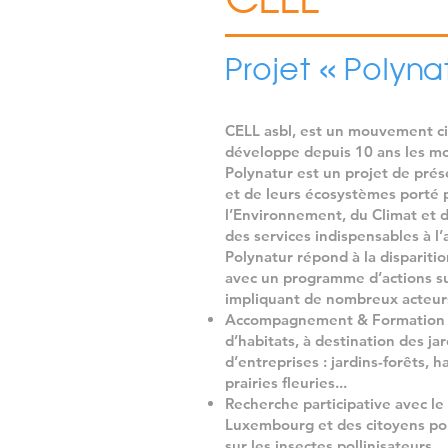
Projet « Polyna
CELL asbl, est un mouvement cit
développe depuis 10 ans les mo
Polynatur est un projet de prés
et de leurs écosystèmes porté 
l’Environnement, du Climat et de
des services indispensables à l’
Polynatur répond à la disparitio
avec un programme d’actions sur
impliquant de nombreux acteurs 
Accompagnement & Formation
d’habitats, à destination des ja
d’entreprises : jardins-forêts, 
prairies fleuries...
Recherche participative
avec le 
Luxembourg et des citoyens pou
sur les insectes pollinisateurs.