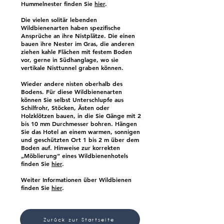
Hummelnester finden Sie
hier
.
Die vielen solitär lebenden
Wildbienenarten haben spezifische
Ansprüche an ihre Nistplätze. Die einen
bauen ihre Nester im Gras, die anderen
ziehen kahle Flächen mit festem Boden
vor, gerne in Südhanglage, wo sie
vertikale Nisttunnel graben können.
Wieder andere nisten oberhalb des
Bodens. Für diese Wildbienenarten
können Sie selbst Unterschlupfe aus
Schilfrohr, Stöcken, Ästen oder
Holzklötzen bauen, in die Sie Gänge mit 2
bis 10 mm Durchmesser bohren. Hängen
Sie das Hotel an einem warmen, sonnigen
und geschützten Ort 1 bis 2 m über dem
Boden auf. Hinweise zur korrekten
„Möblierung“ eines Wildbienenhotels
finden Sie
hier
.
Weiter Informationen über Wildbienen
finden Sie
hier
.
Zurück zur Startseite