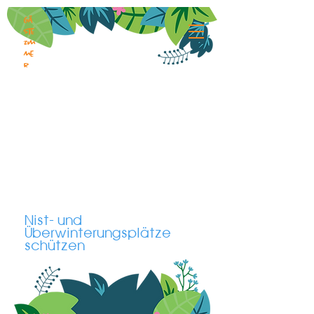
Gä
ste
zim
me
r
Nist- und
Überwinterungsplätze
schützen