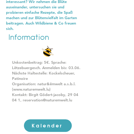
interessant? Wir nehmen die Blüte
auseinander, untersuchen sie und
probieren einfache Rezepte, die Spaß
machen und zur Blütenvielfalt im Garten
beitragen. Auch Wildbiene & Co freuen
sich.
Information
Unkostenbeitrag: 5€. Sprache:
Lëtzebuergesch. Anmelden bis: 03.06.
Nächste Haltestelle: Kockelscheuer,
Patinoire
Organisation: natur&ëmwelt a.s.b.l.
(
www.naturemwelt.lu
)
Kontakt: Birgit Gödert-jacoby,
29 04
04 1
,
reservation@naturemwelt.lu
Kalender