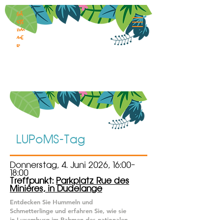
Gä
ste
zim
me
r
LUPoMS-Tag
Donnerstag, 4. Juni 2026, 16:00–
18:00
Treffpunkt:
Parkplatz Rue des
Minières, in Dudelange
Entdecken Sie Hummeln und
Schmetterlinge und erfahren Sie, wie sie
in Luxemburg im Rahmen des nationalen