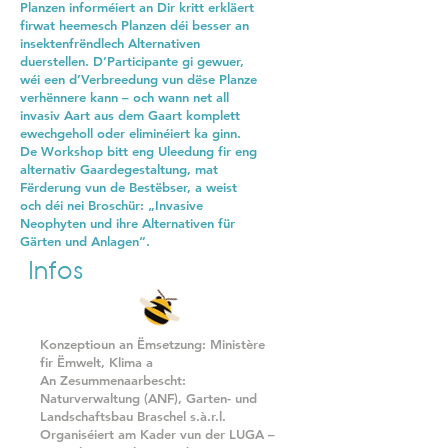
Planzen informéiert an Dir kritt erkläert
firwat heemesch Planzen déi besser an
insektenfrëndlech Alternativen
duerstellen. D’Participante gi gewuer,
wéi een d’Verbreedung vun dëse Planze
verhënnere kann – och wann net all
invasiv Aart aus dem Gaart komplett
ewechgeholl oder eliminéiert ka ginn.
De Workshop bitt eng Uleedung fir eng
alternativ Gaardegestaltung, mat
Fërderung vun de Bestëbser, a weist
och déi nei Broschür: „Invasive
Neophyten und ihre Alternativen für
Gärten und Anlagen“.
Infos
Konzeptioun an Ëmsetzung: Ministère
fir Ëmwelt, Klima a
An Zesummenaarbescht:
Naturverwaltung (ANF), Garten- und
Landschaftsbau Braschel s.à.r.l.
Organiséiert am Kader vun der LUGA –