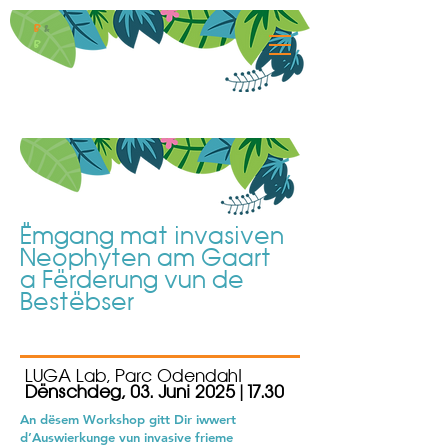
B
&
B
Ëmgang mat invasiven
Neophyten am Gaart
a Fërderung vun de
Bestëbser
LUGA Lab, Parc Odendahl
Dënschdeg, 03. Juni 2025 | 17.30
An dësem Workshop gitt Dir iwwert
d’Auswierkunge vun invasive frieme