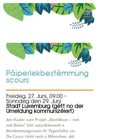
B
&
B
Päiperlekbestëmmung
scours
Freideg, 27. Juni, 09.00 –
Sonndeg den 29. Juni
Stadt Luxemburg (gëtt no der
Umeldung kommunizéiert)
Am Kader vum Projet „Bestëbser – méi
wéi Beien“ bitt natur&ëmwelt e
Bestëmmungscours fir Tagesfalter un.
De Cours riicht sech u Mënschen, déi