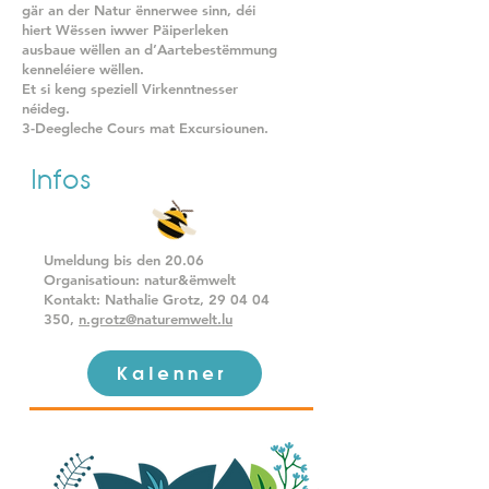
gär an der Natur ënnerwee sinn, déi
hiert Wëssen iwwer Päiperleken
ausbaue wëllen an d’Aartebestëmmung
kenneléiere wëllen.
Et si keng speziell Virkenntnesser
néideg.
3-Deegleche Cours mat Excursiounen.
Infos
Umeldung bis den 20.06
Organisatioun: natur&ëmwelt
Kontakt: Nathalie Grotz,
29 04 04
350
,
n.grotz@naturemwelt.lu
Kalenner