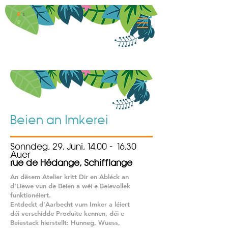
B
&
B
Beien an Imkerei
Sonndeg, 29. Juni, 14.00 - 16.30
Auer
rue de Hédange, Schifflange
An dësem Atelier kritt Dir en Abléck an
d'Liewe vun de Beien a wéi e Beievollek
funktionéiert.
Entdeckt d'Aarbecht vum Imker a léiert
déi verschidde Produite kennen, déi e
Beiestack hierstellt: Hunneg, Wuess,