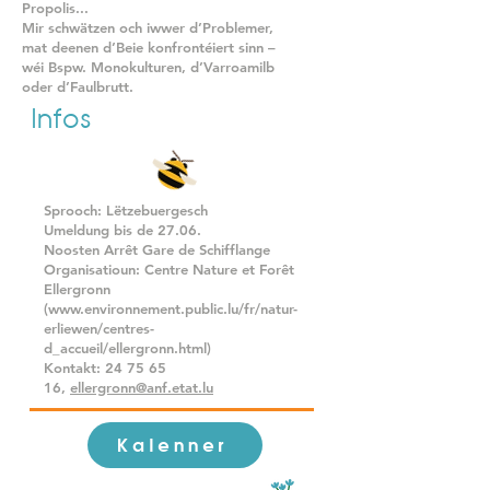
Propolis...
Mir schwätzen och iwwer d’Problemer,
mat deenen d’Beie konfrontéiert sinn –
wéi Bspw. Monokulturen, d’Varroamilb
oder d’Faulbrutt.
Infos
Sprooch: Lëtzebuergesch
Umeldung bis de 27.06.
Noosten Arrêt Gare de Schifflange
Organisatioun: Centre Nature et Forêt
Ellergronn
(
www.environnement.public.lu/fr/natur-
erliewen/centres-
d_accueil/ellergronn.html)
Kontakt:
24 75 65
16
,
ellergronn@anf.etat.lu
Kalenner